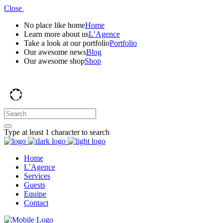
Close
No place like home
Home
Learn more about us
L’Agence
Take a look at our portfolio
Portfolio
Our awesome news
Blog
Our awesome shop
Shop
Type at least 1 character to search
Home
L’Agence
Services
Guests
Equipe
Contact